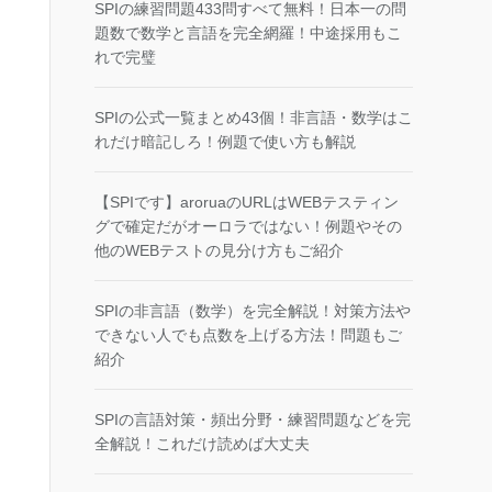
SPIの練習問題433問すべて無料！日本一の問
題数で数学と言語を完全網羅！中途採用もこ
れで完璧
SPIの公式一覧まとめ43個！非言語・数学はこ
れだけ暗記しろ！例題で使い方も解説
【SPIです】aroruaのURLはWEBテスティン
グで確定だがオーロラではない！例題やその
他のWEBテストの見分け方もご紹介
SPIの非言語（数学）を完全解説！対策方法や
できない人でも点数を上げる方法！問題もご
紹介
SPIの言語対策・頻出分野・練習問題などを完
全解説！これだけ読めば大丈夫