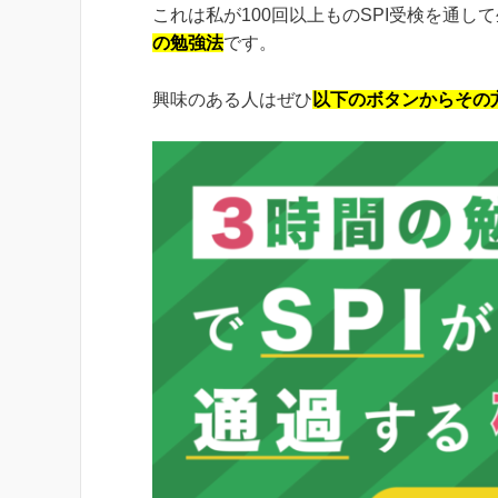
これは私が100回以上ものSPI受検を通し
の勉強法
です。
興味のある人はぜひ
以下のボタンからその