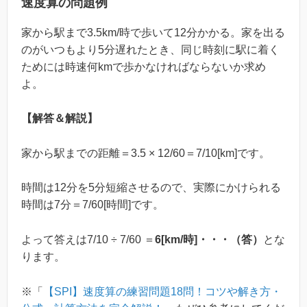
速度算の問題例
家から駅まで3.5km/時で歩いて12分かかる。家を出る
のがいつもより5分遅れたとき、同じ時刻に駅に着く
ためには時速何kmで歩かなければならないか求め
よ。
【解答＆解説】
家から駅までの距離＝3.5 × 12/60＝7/10[km]です。
時間は12分を5分短縮させるので、実際にかけられる
時間は7分＝7/60[時間]です。
よって答えは7/10 ÷ 7/60 ＝
6[km/時]・・・（答）
とな
ります。
※「
【SPI】速度算の練習問題18問！コツや解き方・