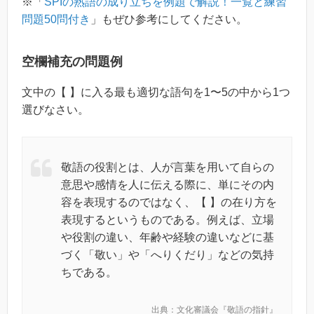
※「
SPIの熟語の成り立ちを例題で解説！一覧と練習
問題50問付き
」もぜひ参考にしてください。
空欄補充の問題例
文中の【 】に入る最も適切な語句を1〜5の中から1つ
選びなさい。
敬語の役割とは、人が言葉を用いて自らの
意思や感情を人に伝える際に、単にその内
容を表現するのではなく、【 】の在り方を
表現するというものである。例えば、立場
や役割の違い、年齢や経験の違いなどに基
づく「敬い」や「へりくだり」などの気持
ちである。
出典：文化審議会『敬語の指針』