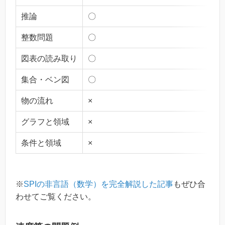
推論
〇
整数問題
〇
図表の読み取り
〇
集合・ベン図
〇
物の流れ
×
グラフと領域
×
条件と領域
×
※
SPIの非言語（数学）を完全解説した記事
もぜひ合
わせてご覧ください。