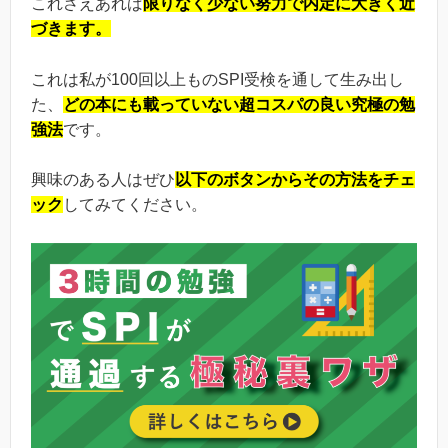
これさえあれば
限りなく少ない努力で内定に大きく近
づきます。
これは私が100回以上ものSPI受検を通して生み出し
た、
どの本にも載っていない超コスパの良い究極の勉
強法
です。
興味のある人はぜひ
以下のボタンからその方法をチェ
ック
してみてください。