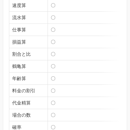
速度算
〇
流水算
〇
仕事算
〇
損益算
〇
割合と比
〇
鶴亀算
〇
年齢算
〇
料金の割引
〇
代金精算
〇
場合の数
〇
確率
〇