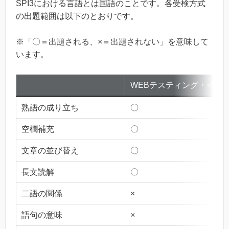
SPI3における言語とは国語のことです。各受検方式
の出題範囲は以下のとおりです。
※「〇＝出題される、×＝出題されない」を意味して
います。
WEBテスティング・インハ
熟語の成り立ち
〇
空欄補充
〇
文章の並び替え
〇
長文読解
〇
二語の関係
×
語句の意味
×