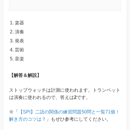
楽器
演奏
発表
芸術
音楽
【解答＆解説】
ストップウォッチは計測に使われます。トランペット
は演奏に使われるので、答えは
2
です。
※「
【SPI】二語の関係の練習問題50問と一覧71個！
解き方のコツは？
」もぜひ参考にしてください。