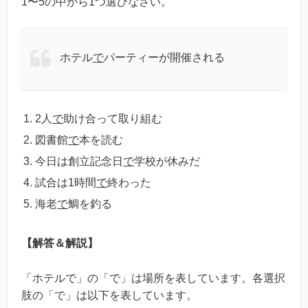
1〜5の中から1つ選びなさい。
ホテル
で
パーティーが開催される
2人
で
助け合って取り組む
図書館
で
本を読む
今日は創立記念日
で
学校が休みだ
試合は1時間
で
終わった
海老
で
鯛を釣る
【解答＆解説】
「ホテルで」の「で」は場所を表しています。各選択
肢の「で」は以下を表しています。