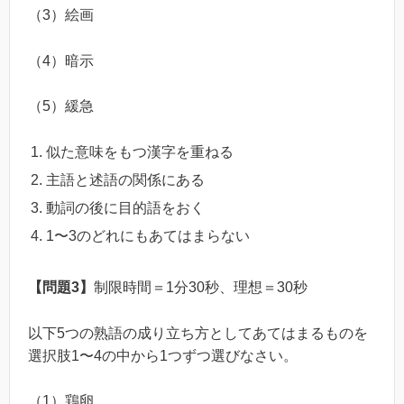
（3）絵画
（4）暗示
（5）緩急
似た意味をもつ漢字を重ねる
主語と述語の関係にある
動詞の後に目的語をおく
1〜3のどれにもあてはまらない
【問題3】
制限時間＝1分30秒、理想＝30秒
以下5つの熟語の成り立ち方としてあてはまるものを
選択肢1〜4の中から1つずつ選びなさい。
（1）鶏卵