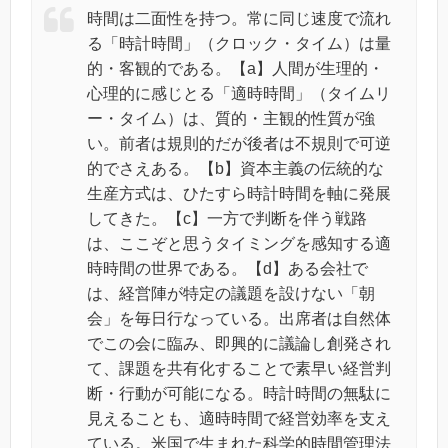
時間は二面性を持つ。常に同じ速度で流れ
る「時計時間」（クロック・タイム）は量
的・客観的である。【a】人間が生理的・
心理的に感じとる「適時時間」（タイムリ
ー・タイム）は、質的・主観的性質が強
い。前者は規則的だが後者は不規則で可逆
的でさえある。【b】資本主義の伝統的な
生産方式は、ひたすら時計時間を軸に発展
してきた。【c】一方で判断を伴う戦路
は、ここぞと思うタイミングを感知する適
時時間の世界である。【d】ある会社で
は、経営陣が特定の議題を設けない「朝
会」を毎日行なっている。出席者は自然体
でこの会に臨み、即興的に議論し創発され
て、課題を共有化することで素早い経営判
断・行動が可能になる。時計時間の無駄に
見えることも、適時時間で経営効率を支え
ている。米国で生まれた科学的時間管理法