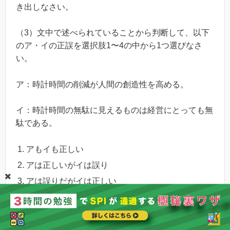
き出しなさい。
（3）文中で述べられていることから判断して、以下
のア・イの正誤を選択肢1〜4の中から1つ選びなさ
い。
ア：時計時間の削減が人間の創造性を高める。
イ：時計時間の無駄に見えるものは経営にとっても無
駄である。
アもイも正しい
アは正しいがイは誤り
アは誤りだがイは正しい
アもイも誤り
【問題15】
制限時間＝2分、理想＝30秒