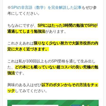
※
SPIの非言語（数学）を完全解説した記事
もぜひ参
考にしてください。
ちなみにですが、
SPIにはたった3時間の勉強でSPIが
通過してしまう勉強法
があります。
これさえあれば
限りなく少ない努力で大阪市役所の内
定に大きく近づきます。
これは私が100回以上ものSPI受検を通して生み出し
た、
どの本にも載っていない超コスパの良い究極の勉
強法
です。
興味のある人はぜひ
以下のボタンからその方法をチェ
ック
してみてください。