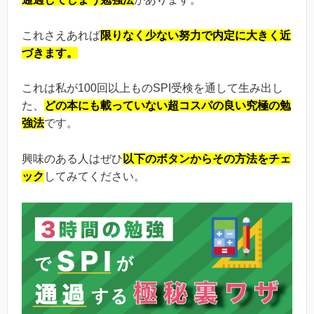
これさえあれば
限りなく少ない努力で内定に大きく近
づきます。
これは私が100回以上ものSPI受検を通して生み出し
た、
どの本にも載っていない超コスパの良い究極の勉
強法
です。
興味のある人はぜひ
以下のボタンからその方法をチェ
ック
してみてください。