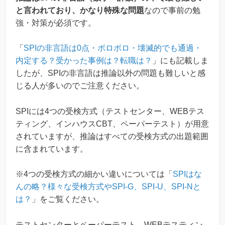
と言われており、かなり特殊な問題
なので事前の勉
強・対策が必須です。
「
SPIの非言語は0点・ボロボロ・壊滅的でも通過・
内定する？受かった事例は？転職は？
」にも記載しま
したが、SPIの非言語は推論以外の問題も難しいと感
じる人が多いのでご注意ください。
SPIには4つの受検方式（テストセンター、WEBテス
ティング、インハウスCBT、ペーパーテスト）が用意
されていますが、推論はすべての受検方式の出題範囲
に含まれています。
※4つの受検方式の細かい違いについては「
SPIはな
んの略？様々な受検方式やSPI-G、SPI-U、SPI-Nと
は？
」をご覧ください。
テストセンターとペーパーテスト、WEBテスティン