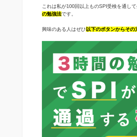
これは私が100回以上ものSPI受検を通し
の勉強法
です。
興味のある人はぜひ
以下のボタンからその