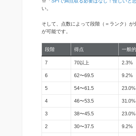
※「
SPIで満点取る必要はなし！怪しいと
い。
そして、点数によって段階（＝ランク）が
が可能です。
段階
得点
一般
7
70以上
2.3%
6
62〜69.5
9.2%
5
54〜61.5
23.0%
4
46〜53.5
31.0%
3
38〜45.5
23.0%
2
30〜37.5
9.2%