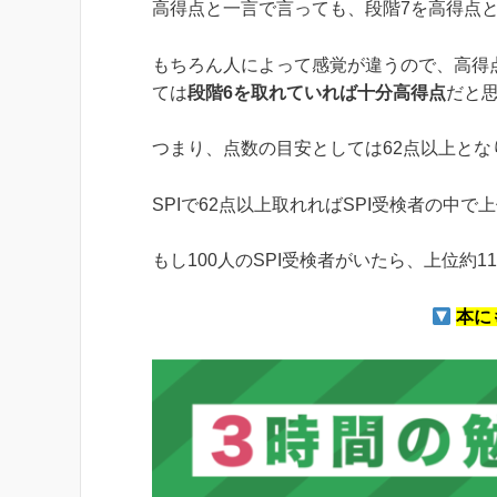
高得点と一言で言っても、段階7を高得点
もちろん人によって感覚が違うので、高得
ては
段階6を取れていれば十分高得点
だと
つまり、点数の目安としては62点以上とな
SPIで62点以上取れればSPI受検者の中で
もし100人のSPI受検者がいたら、上位約
本に