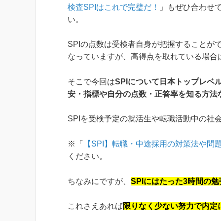
検査SPIはこれで完璧だ！
」もぜひ合わせ
い。
SPIの点数は受検者自身が把握することが
なっていますが、高得点を取れている場合
そこで今回は
SPIについて日本トップレベ
安・指標や自分の点数・正答率を知る方法
SPIを受検予定の就活生や転職活動中の社
※「
【SPI】転職・中途採用の対策法や問
ください。
ちなみにですが、
SPIにはたった3時間の
これさえあれば
限りなく少ない努力で内定