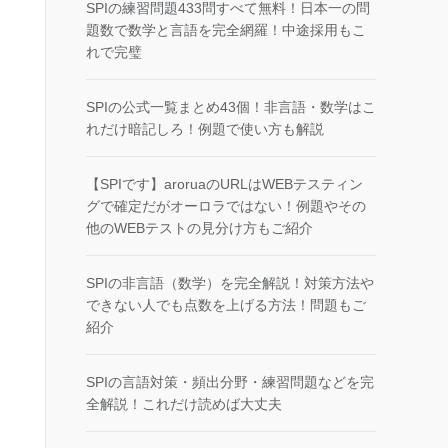
SPIの練習問題433問すべて無料！日本一の問
題数で数学と言語を完全網羅！中途採用もこ
れで完璧
SPIの公式一覧まとめ43個！非言語・数学はこ
れだけ暗記しろ！例題で使い方も解説
【SPIです】aroruaのURLはWEBテスティン
グで確定だがオーロラではない！例題やその
他のWEBテストの見分け方もご紹介
SPIの非言語（数学）を完全解説！対策方法や
できない人でも点数を上げる方法！問題もご
紹介
SPIの言語対策・頻出分野・練習問題などを完
全解説！これだけ読めば大丈夫