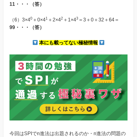
11・・・（答）
0
1
2
3
（6）3×4
＋0×4
＋2×4
＋1×4
＝3＋0＋32＋64＝
99・・・（答）
本にも載ってない極秘情報
今回はSPIでn進法は出題されるのか・n進法の問題の