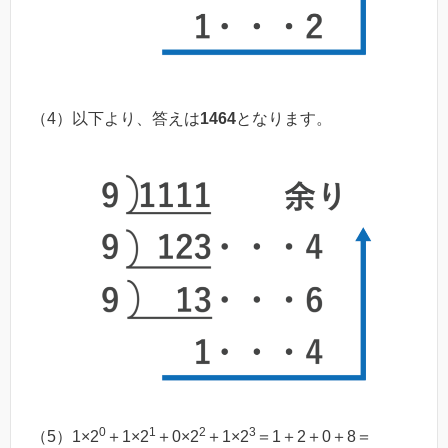
（4）以下より、答えは
1464
となります。
0
1
2
3
（5）1×2
＋1×2
＋0×2
＋1×2
＝1＋2＋0＋8＝