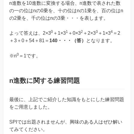
n進数を10進数に変換する場合、n進数で表された数
の一の位はnの0乗を、十の位はnの1乗を、百の位はn
の2乗を、千の位はnの3乗・・・を表します。
0
1
2
3
4
よって答えは、2×3
＋1×3
＋0×3
＋2×3
＋1×3
＝2
＋3＋0＋54＋81＝
140・・・（答）
となります。
0
※n
＝1です。
n進数に関する練習問題
最後に、上記でご紹介した知識をもとにした練習問題
をご用意しました。
SPIでは出題されませんが、興味のある人はぜひ解い
てみてください。