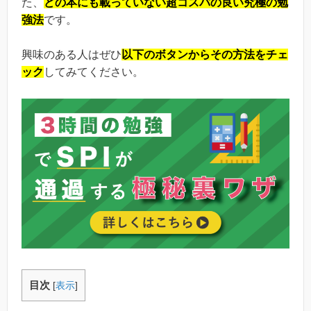
た、
どの本にも載っていない超コスパの良い究極の勉
強法
です。
興味のある人はぜひ
以下のボタンからその方法をチェ
ック
してみてください。
目次
[
表示
]