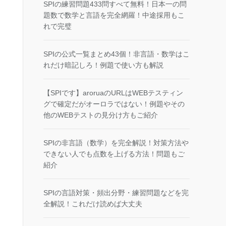
SPIの練習問題433問すべて無料！日本一の問
題数で数学と言語を完全網羅！中途採用もこ
れで完璧
SPIの公式一覧まとめ43個！非言語・数学はこ
れだけ暗記しろ！例題で使い方も解説
【SPIです】aroruaのURLはWEBテスティン
グで確定だがオーロラではない！例題やその
他のWEBテストの見分け方もご紹介
SPIの非言語（数学）を完全解説！対策方法や
できない人でも点数を上げる方法！問題もご
紹介
SPIの言語対策・頻出分野・練習問題などを完
全解説！これだけ読めば大丈夫