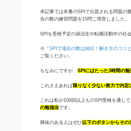
本記事では本番のSPIで出題される問題の
合の数の練習問題を15問ご用意しました。
SPIを受検予定の就活生や転職活動中の社
※「
SPIで場合の数は頻出！解き方のコツ
ご覧ください。
ちなみにですが、
SPIにはたった3時間の
これさえあれば
限りなく少ない努力で内定
これは私が100回以上ものSPI受検を通し
の勉強法
です。
興味のある人はぜひ
以下のボタンからその