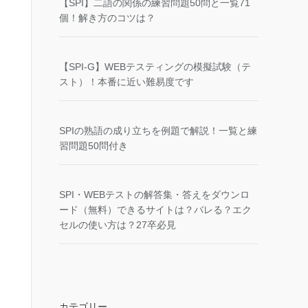
【SPI】二語の関係の練習問題50問と一覧71
個！解き方のコツは？
【SPI-G】WEBテスティングの模擬試験（テ
スト）！本番に近い難易度です
SPIの熟語の成り立ちを例題で解説！一覧と練
習問題50問付き
SPI・WEBテストの解答集・答えをダウンロ
ード（無料）できるサイトは？バレる？エク
セルの使い方は？27卒必見
カテゴリー