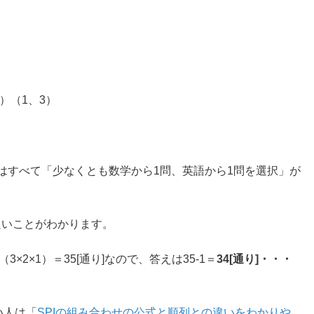
）（1、3）
はすべて「少なくとも数学から1問、英語から1問を選択」が
良いことがわかります。
/（3×2×1）＝35[通り]なので、答えは35-1＝
34[通り]・・・
い人は「
SPIの組み合わせの公式と順列との違いをわかりや