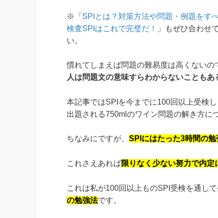
※「
SPIとは？対策方法や問題・例題をす
検査SPIはこれで完璧だ！
」もぜひ合わせ
い。
慣れてしまえば問題の難易度は高くないの
人は問題文の意味すらわからないこともあ
本記事ではSPIを今までに100回以上受検し
出題される750mlのワイン問題の解き方
ちなみにですが、
SPIにはたった3時間の
これさえあれば
限りなく少ない努力で内定
これは私が100回以上ものSPI受検を通し
の勉強法
です。