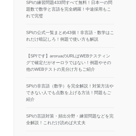
SPIの練習問題433問すべて無料！日本一の問
題数で数学と言語を完全網羅！中途採用もこ
れで完璧
SPIの公式一覧まとめ43個！非言語・数学はこ
れだけ暗記しろ！例題で使い方も解説
【SPIです】aroruaのURLはWEBテスティン
グで確定だがオーロラではない！例題やその
他のWEBテストの見分け方もご紹介
SPIの非言語（数学）を完全解説！対策方法や
できない人でも点数を上げる方法！問題もご
紹介
SPIの言語対策・頻出分野・練習問題などを完
全解説！これだけ読めば大丈夫