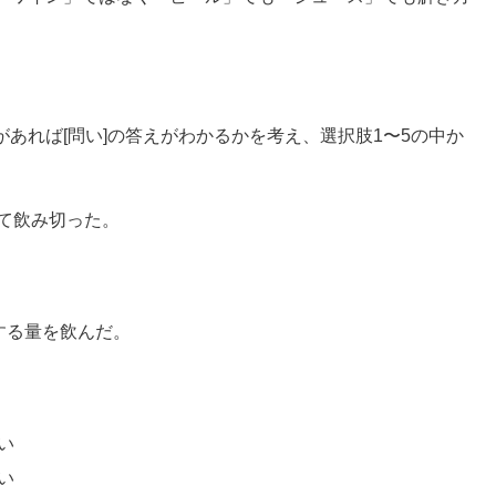
あれば[問い]の答えがわかるかを考え、選択肢1〜5の中か
けて飲み切った。
当する量を飲んだ。
い
い