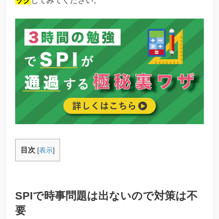
ック
してみてください。
目次
[
表示
]
SPIで時事問題は出ないので対策は不
要