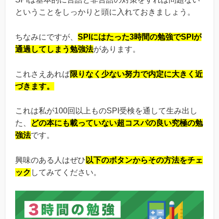
ということをしっかりと頭に入れておきましょう。
ちなみにですが、
SPIにはたった3時間の勉強でSPIが
通過してしまう勉強法
があります。
これさえあれば
限りなく少ない努力で内定に大きく近
づきます。
これは私が100回以上ものSPI受検を通して生み出し
た、
どの本にも載っていない超コスパの良い究極の勉
強法
です。
興味のある人はぜひ
以下のボタンからその方法をチェ
ック
してみてください。