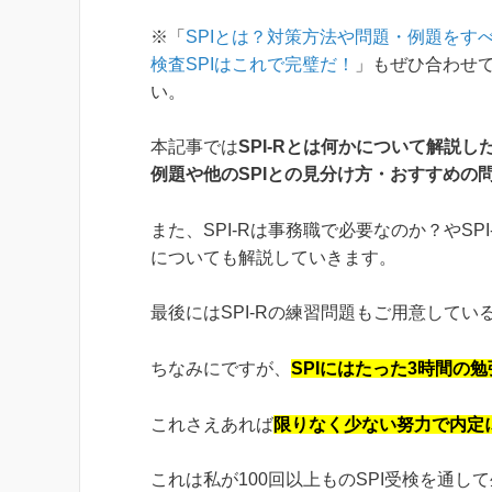
※「
SPIとは？対策方法や問題・例題をす
検査SPIはこれで完璧だ！
」もぜひ合わせ
い。
本記事では
SPI-Rとは何かについて解説した
例題や他のSPIとの見分け方・おすすめの
また、SPI-Rは事務職で必要なのか？やSP
についても解説していきます。
最後にはSPI-Rの練習問題もご用意して
ちなみにですが、
SPIにはたった3時間の
これさえあれば
限りなく少ない努力で内定
これは私が100回以上ものSPI受検を通し