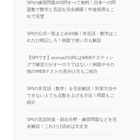
SPIの練習問題433問すべて無料！日本一の問
題数で数学と言語を完全網羅！中途採用もこ
れで完璧
SPIの公式一覧まとめ43個！非言語・数学はこ
れだけ暗記しろ！例題で使い方も解説
【SPIです】aroruaのURLはWEBテスティン
グで確定だがオーロラではない！例題やその
他のWEBテストの見分け方もご紹介
SPIの非言語（数学）を完全解説！対策方法や
できない人でも点数を上げる方法！問題もご
紹介
SPIの言語対策・頻出分野・練習問題などを完
全解説！これだけ読めば大丈夫