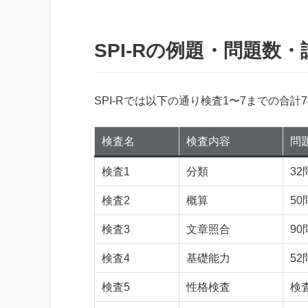
SPI-Rの例題・問題数
SPI-Rでは以下の通り検査1〜7までの合
検査名
検査内容
問
検査1
分類
32
検査2
概算
50
検査3
文章照合
90
検査4
基礎能力
52
検査5
性格検査
検