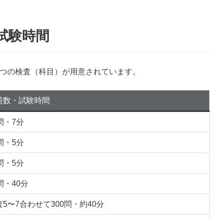
・試験時間
計7つの検査（科目）が用意されています。
題数・試験時間
問・7分
問・5分
問・5分
問・40分
査5〜7合わせて300問・約40分